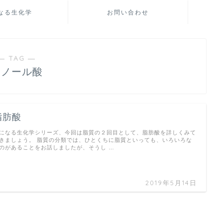
なる生化学
お問い合わせ
― TAG ―
リノール酸
脂肪酸
になる生化学シリーズ、今回は脂質の２回目として、脂肪酸を詳しくみて
きましょう。 脂質の分類では、ひとくちに脂質といっても、いろいろな
のがあることをお話しましたが、そうし …
2019年5月14日