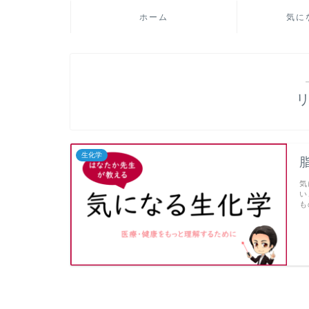
ホーム
気に
生化学
気
い
も