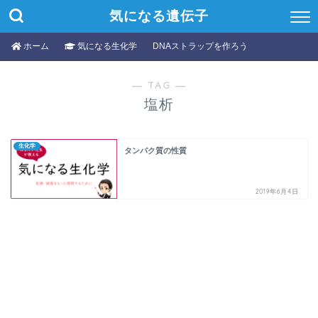
気になる遺伝子
ホーム
気になる生化学
DNAストラップを作ろう
― TAG ―
塩析
生化学
タンパク質の性質
2019年6月4日