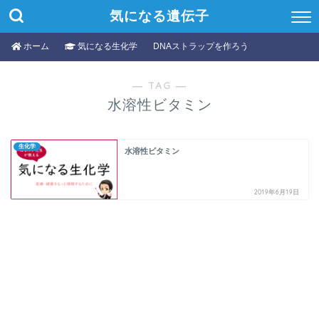
気になる遺伝子
ホーム
気になる生化学
DNAストラップを作ろう
― TAG ―
水溶性ビタミン
生化学
水溶性ビタミン
2019年6月19日