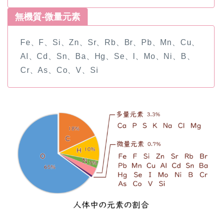
無機質-微量元素
Fe、F、Si、Zn、Sr、Rb、Br、Pb、Mn、Cu、
Al、Cd、Sn、Ba、Hg、Se、I、Mo、Ni、B、
Cr、As、Co、V、Si