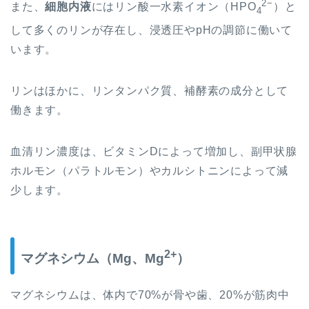
2−
また、
細胞内液
には
リン酸一水素イオン（
HPO
）
と
4
して
多くのリンが存在し、浸透圧やpHの調節に働いて
います。
リンはほかに、リンタンパク質、補酵素の成分として
働きます。
血清リン濃度は、ビタミンDによって増加し、副甲状腺
ホルモン（パラトルモン）やカルシトニンによって減
少します。
2+
マグネシウム（Mg、Mg
）
マグネシウムは、体内で70%が骨や歯、20%が筋肉中