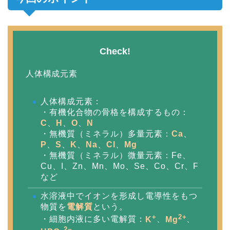
Check!
人体構成元素
人体構成元素：
・有機化合物の骨格を構成するもの：
C
、
H
、
O
、
N
・無機質（ミネラル）多量元素：
Ca
、
P
、
S
、
K
、
Na
、
Cl
、
Mg
・無機質（ミネラル）微量元素：Fe、
Cu、I、Zn、Mn、Mo、Se、Co、Cr、F
など
水溶液中でイオンを形成し電導性をもつ
物質を
電解質
という。
+
2+
・細胞内液に多い電解質：
K
、
Mg
、
2−