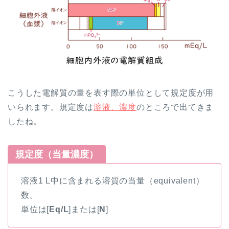
こうした電解質の量を表す際の単位として規定度が用
いられます。規定度は
溶液、濃度
のところで出てきま
したね。
規定度（当量濃度）
溶液1 L中に含まれる溶質の当量（equivalent）
数。
単位は[
Eq/L
]
または[
N
]