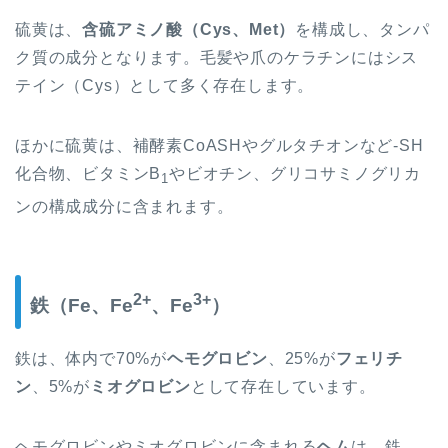
硫黄は、
含硫アミノ酸（Cys、Met）
を構成し、タンパ
ク質の成分となります。
毛髪や爪のケラチンにはシス
テイン（Cys）として多く存在します。
ほかに硫黄は、補酵素CoASHやグルタチオンなど-SH
化合物、ビタミンB
やビオチン、グリコサミノグリカ
1
ンの構成成分に含まれます。
2+
3+
鉄（Fe、Fe
、Fe
）
鉄は、体内で70%が
ヘモグロビン
、
25%が
フェリチ
ン
、5%が
ミオグロビン
として
存在しています。
ヘモグロビンやミオグロビンに含まれる
ヘム
は、鉄