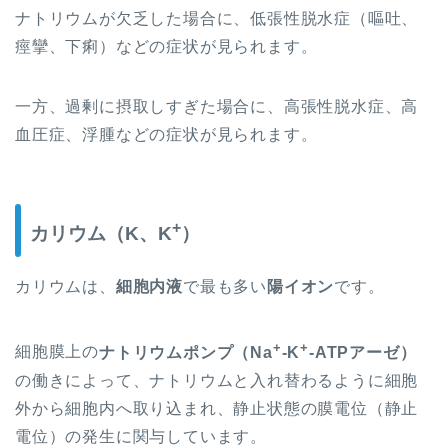
ナトリウムが欠乏した場合に、低張性脱水症（嘔吐、
痙攣、下痢）などの症状が見られます。
一方、過剰に摂取しすぎた場合に、高張性脱水症、高
血圧症、浮腫などの症状が見られます。
+
カリウム（K、K
）
カリウムは、
細胞内液
で最も多い
陽イオン
です。
+
+
細胞膜上の
ナトリウムポンプ（Na
-K
-ATPアーゼ）
の働きによって、ナトリウムと入れ替わるように細胞
外から細胞内へ取り込まれ、静止状態の膜電位（静止
電位）の発生に関与しています。