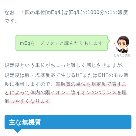
なお、上図の単位[mEq/L]は[Eq/L]の1000分の1の濃度
です。
mEqを「メック」と読んだりもします
はなたか先生
規定度という単位がちょっと難しく感じさせますが、
+
−
規定度は酸・塩基反応で生じるH
またはOH
のモル濃
度に相当しますので、
電解質の単位を規定度で表すこ
とによって体内の陽イオン、陰イオンのバランスを理
解しやすくなります
。
主な無機質