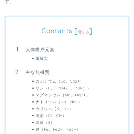
す。
Contents
[
]
閉じる
人体構成元素
電解質
主な無機質
カルシウム（Ca、Ca2+）
リン（P、HPO42−、PO43−）
マグネシウム（Mg、Mg2+）
ナトリウム（Na、Na+）
カリウム（K、K+）
塩素（Cl、Cl−）
硫黄（S）
鉄（Fe、Fe2+、Fe3+）