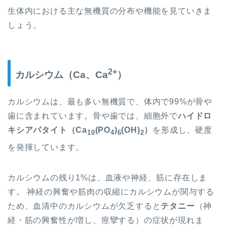
生体内における主な無機質の分布や機能を見ていきま
しょう。
2+
カルシウム（Ca、Ca
）
カルシウムは、最も多い無機質で、体内で99%が骨や
歯に含まれています。骨や歯では、細胞外で
ハイドロ
キシアパタイト（
Ca
(PO
)
(OH)
）
を形成し、硬度
10
4
6
2
を発揮しています。
カルシウムの残り1%は、血液や神経、
筋
に存在しま
す。
神経の興奮や筋肉の収縮にカルシウムが関与する
ため、血清中のカルシウムが欠乏すると
テタニー
（神
経・筋の興奮性が増し、痙攣する）の症状が現れま