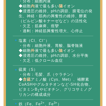
・分布：細胞内液
◆細胞
内
液で最も多い
陽
イオン
◆浸透圧の維持、pHの調節、膜電位の発
生、神経・筋肉の興奮性の維持、酵素
（ピルビン酸キナーゼなど）の活性化
・欠乏：筋麻痺、痙攣
・過剰：神経筋興奮性増大、心停止
−
塩素（Cl、Cl
）
・分布：細胞外液、胃酸、脳脊髄液
◆細胞
外
液で最も多い
陰
イオン
◆浸透圧の維持、pHの調節、水分平衡
・欠乏：低クロール血症
硫黄（S）
・分布：毛髪、爪（ケラチン）
◆
含硫
アミノ酸（Cys、Met）、補酵素
CoASHやグルタチオンなど-SH化合物、
ビタミンB
やビオチン、グリコサミノグ
1
リカンの構成成分
2+
3+
鉄（Fe、Fe
、Fe
）