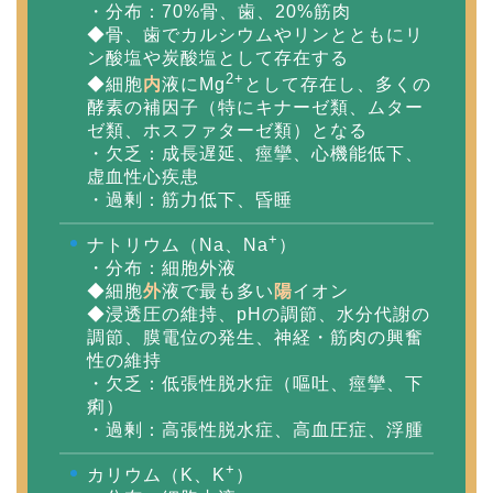
・分布：70%骨、歯、20%筋肉
◆骨、歯でカルシウムやリンとともにリ
ン酸塩や炭酸塩として存在する
2+
◆細胞
内
液にMg
として存在し、多くの
酵素の補因子（特にキナーゼ類、ムター
ゼ類、ホスファターゼ類）となる
・欠乏：成長遅延、痙攣、心機能低下、
虚血性心疾患
・過剰：筋力低下、昏睡
+
ナトリウム（Na、Na
）
・分布：細胞外液
◆細胞
外
液で最も多い
陽
イオン
◆浸透圧の維持、pHの調節、水分代謝の
調節、膜電位の発生、神経・筋肉の興奮
性の維持
・欠乏：低張性脱水症（嘔吐、痙攣、下
痢）
・過剰：高張性脱水症、高血圧症、浮腫
+
カリウム（K、K
）