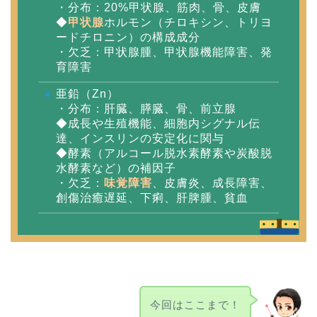
・分布：20%甲状腺、筋肉、骨、皮膚
◆
甲状腺
ホルモン（チロキシン、トリヨ
ードチロニン）の構成成分
・欠乏：甲状腺腫、甲状腺機能障害、発
育障害
亜鉛（Zn）
・分布：肝臓、膵臓、骨、前立腺
◆成長や生殖機能、細胞内シグナル伝
達、インスリンの安定化に関与
◆酵素（アルコール脱水素酵素や炭酸脱
水酵素など）の補因子
・欠乏：
味覚障害
、皮膚炎、成長障害、
創傷治癒遅延、下痢、肝脾腫、貧血
今回はここまで！