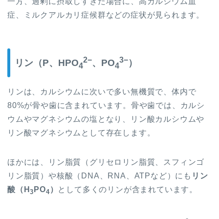
一方、過剰に摂取しすぎた場合に、高カルシウム血
症、ミルクアルカリ症候群などの症状が見られます。
2−
3−
リン（P、HPO
、PO
）
4
4
リンは、カルシウムに次いで多い無機質で、体内で
80%が骨や歯に含まれています。骨や歯では、カルシ
ウムやマグネシウムの塩となり、
リン酸カルシウムや
リン酸マグネシウムとして
存在します。
ほかには、リン脂質（グリセロリン脂質、スフィンゴ
リン脂質）や核酸（DNA、RNA、ATPなど）にも
リン
酸（H
PO
）
として多くのリンが含まれています。
3
4