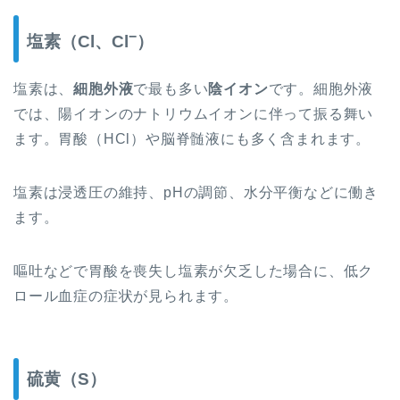
−
塩素（Cl、Cl
）
塩素は、
細胞外液
で最も多い
陰イオン
です。細胞外液
では、陽イオンのナトリウムイオンに伴って振る舞い
ます。
胃酸（HCl）や
脳脊髄液にも多く含まれます。
塩素は
浸透圧の維持、pHの調節、水分平衡などに働き
ます。
嘔吐などで胃酸を喪失し塩素が欠乏した場合に、低ク
ロール血症の症状が見られます。
硫黄（S）