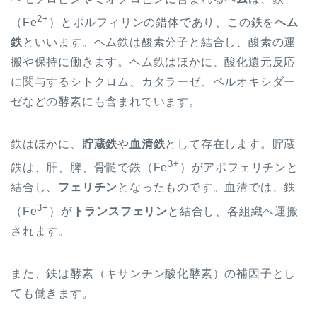
2+
（
Fe
）とポルフィリンの錯体であり、この鉄を
ヘム
鉄
といいます。ヘム鉄は酸素分子と結合し、酸素の運
搬や保持に働きます。ヘム鉄はほかに、酸化還元反応
に関与するシトクロム、カタラーゼ、ペルオキシダー
ゼなどの酵素にも含まれています。
鉄はほかに、
貯蔵鉄
や
血清鉄
として存在します。貯蔵
3+
鉄は、肝、脾、骨髄で鉄
（Fe
）
がアポフェリチンと
結合し、
フェリチン
となったものです。血清では、鉄
3+
（Fe
）
が
トランスフェリン
と結合し、各組織へ運搬
されます。
また、鉄は酵素（キサンチン酸化酵素）の補因子とし
ても働きます。