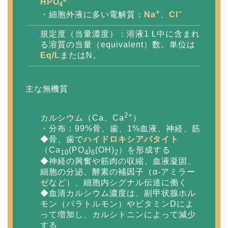
HPO
4
+
−
・細胞外液に多い電解質：
Na
、
Cl
規定度（当量濃度）：溶液1 L中に含まれ
る溶質の当量（equivalent）数。単位は
Eq/L
またはN。
主な無機質
2+
カルシウム（Ca、Ca
）
・分布：99%骨、歯、1%血液、神経、筋
◆骨、歯で
ハイドロキシアパタイト
（Ca
(PO
)
(OH)
）を形成する
10
4
6
2
◆神経の興奮や筋肉の収縮、血液凝固、
細胞の分泌、酵素の補因子（α-アミラー
ゼなど）、細胞内シグナル伝達に働く
◆血清カルシウム濃度は、副甲状腺ホル
モン（パラトルモン）やビタミンDによ
って増加し、カルシトニンによって減少
する