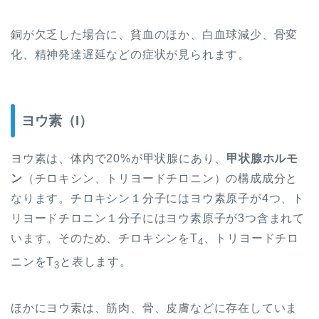
銅が欠乏した場合に、貧血のほか、白血球減少、骨変
化、精神発達遅延
な
どの症状が見られます。
ヨウ素（I）
ヨウ素は、体内で20%が甲状腺にあり、
甲状腺ホルモ
ン
（チロキシン、トリヨードチロニン）の構成成分と
なります。チロキシン１分子にはヨウ素原子が4つ、ト
リヨードチロニン１分子にはヨウ素原子が3つ含まれて
います。そのため、チロキシンをT
、トリヨードチロ
4
ニンをT
と表します。
3
ほかにヨウ素は、筋肉、骨、皮膚などに
存在していま