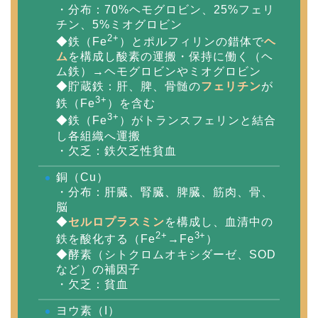
・分布：70%ヘモグロビン、25%フェリ
チン、5%ミオグロビン
2+
◆鉄（Fe
）とポルフィリンの錯体で
ヘ
ム
を構成し酸素の運搬・保持に働く（ヘ
ム鉄）→ヘモグロビンやミオグロビン
◆貯蔵鉄：肝、脾、骨髄の
フェリチン
が
3+
鉄（Fe
）を含む
3+
◆鉄（Fe
）がトランスフェリンと結合
し各組織へ運搬
・欠乏：鉄欠乏性貧血
銅（Cu）
・分布：肝臓、腎臓、脾臓、筋肉、骨、
脳
◆
セルロプラスミン
を構成し、血清中の
2+
3+
鉄を酸化する（Fe
→Fe
）
◆酵素（シトクロムオキシダーゼ、SOD
など）の補因子
・欠乏：貧血
ヨウ素（I）