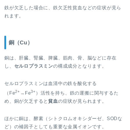
鉄が欠乏した場合に、鉄欠乏性貧血などの症状が見ら
れます。
銅（Cu）
銅は、肝臓、腎臓、脾臓、筋肉、骨、脳などに
存在
し、
セルロプラスミン
の構成成分となります。
セルロプラスミンは血清中の鉄を酸化する
2+
3+
（Fe
→Fe
）活性を持ち、鉄の運搬に関与するた
め、銅が欠乏すると
貧血
の症状が見られます。
ほかに銅は、酵素（シトクロムオキシダーゼ、SODな
ど）の補因子としても重要な金属イオンです。