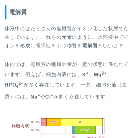
電解質
体液中にはたくさんの
無機質が
イオン化した状態で存
在しています。これらの元素のように、
水溶液中でイ
オンを形成し電導性をもつ物質を
電解質
といいます。
体内では、電解質の種類や量が一定の状態に保たれて
+
2+
います。例えば、細胞内液には、
K
、
Mg
、
2−
HPO
が多く存在しています。一方、細胞外液（血
4
+
−
漿）には、
Na
や
Cl
が多く存在しています。