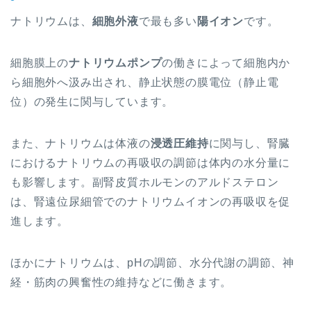
ナトリウムは、
細胞外液
で最も多い
陽イオン
です。
細胞膜上の
ナトリウムポンプ
の働きによって細胞内か
ら細胞外へ汲み出され、静止状態の膜電位（静止電
位）の発生に関与しています。
また、ナトリウムは体液の
浸透圧維持
に関与し、腎臓
におけるナトリウムの再吸収の調節は体内の水分量に
も影響します。副腎皮質ホルモンのアルドステロン
は、腎遠位尿細管でのナトリウムイオンの再吸収を促
進します。
ほかにナトリウムは、pHの調節、水分代謝の調節、神
経・筋肉の興奮性の維持などに働きます。