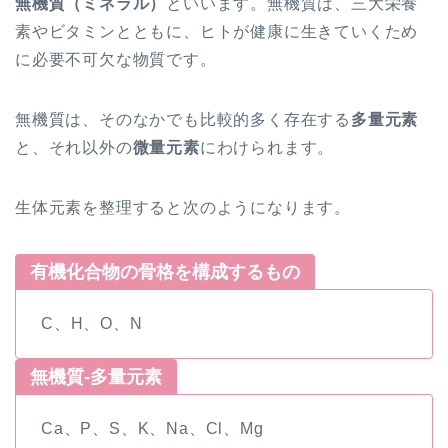
無機質（ミネラル）
といいます。無機質は、三大栄養
素やビタミンとともに、ヒトが健康に生きていくため
に必要不可欠な物質です。
無機質は、そのなかでも比較的多く存在する
多量元素
と、それ以外の
微量元素
にわけられます。
生体元素を整理すると次のようになります。
有機化合物の骨格を構成するもの
C、H、O、N
無機質-多量元素
Ca、P、
S
、
K、
Na、Cl、Mg