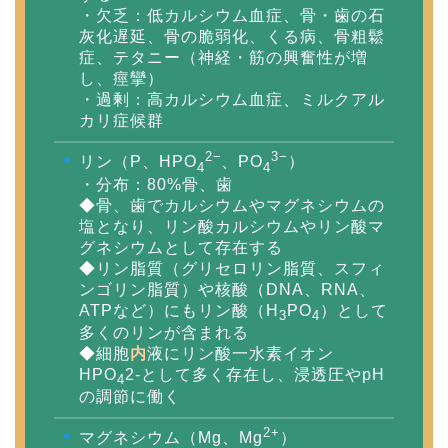
・欠乏：低カルシウム血症、骨・歯の石
灰化遅延、骨の脆弱化、くる病、骨粗鬆
症、テタニー（神経・筋の興奮性が増
し、痙攣）
・過剰：高カルシウム血症、ミルクアル
カリ症候群
2−
3−
リン（P、HPO
、PO
）
4
4
・分布：80%骨、歯
◆骨、歯でカルシウムやマグネシウムの
塩となり、リン酸カルシウムやリン酸マ
グネシウムとして存在する
◆リン脂質（グリセロリン脂質、スフィ
ンゴリン脂質）や核酸（DNA、RNA、
ATPなど）にもリン酸（H
PO
）として
3
4
多くのリンが含まれる
◆細胞
内
液にリン酸一水素イオン
HPO
2-として多く存在し、浸透圧やpH
4
の調節に働く
2+
マグネシウム（Mg、Mg
）