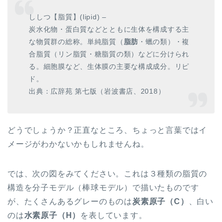
ししつ【脂質】(lipid) –
炭水化物・蛋白質などとともに生体を構成する主
な物質群の総称。単純脂質（
脂肪
・蠟の類）・複
合脂質（リン脂質・糖脂質の類）などに分けられ
る。細胞膜など、生体膜の主要な構成成分。リピ
ド。
出典：広辞苑 第七版（岩波書店、2018）
どうでしょうか？正直なところ、ちょっと言葉ではイ
メージがわかないかもしれませんね。
では、次の図をみてください。これは３種類の脂質の
構造を分子モデル（棒球モデル）で描いたものです
が、たくさんあるグレーのものは
炭素原子（C）
、白い
のは
水素原子（H）
を表しています。