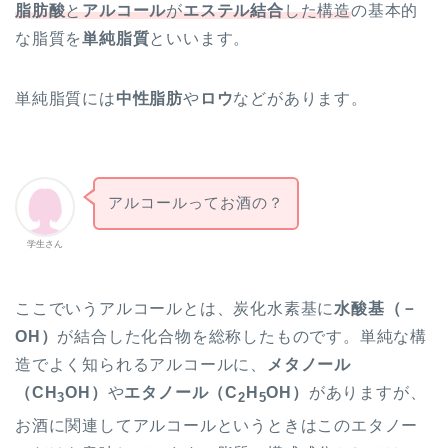
脂肪酸
と
アルコール
が
エステル結合
した構造
の基本的
な脂質を
単純脂質
といいます。
単純脂質には
中性脂肪
や
ロウ
などがあります。
アルコールってお酒の？
学生さん
ここでいうアルコールとは、炭化水素基に
水酸基（－
OH）
が結合した化合物を総称したものです。単純な構
造でよく知られるアルコールに、
メタノール
（CH
OH）
や
エタノール（C
H
OH）
がありますが、
3
2
5
お酒に関連してアルコールというときはこのエタノー