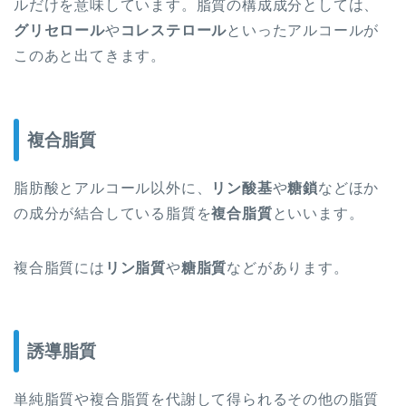
ルだけを意味しています。脂質の構成成分としては、
グリセロール
や
コレステロール
といったアルコールが
このあと出てきます。
複合脂質
脂肪酸とアルコール以外に、
リン酸基
や
糖鎖
などほか
の成分が結合している脂質を
複合脂質
といいます。
複合脂質には
リン脂質
や
糖脂質
などがあります。
誘導脂質
単純脂質や複合脂質を代謝して得られるその他の脂質