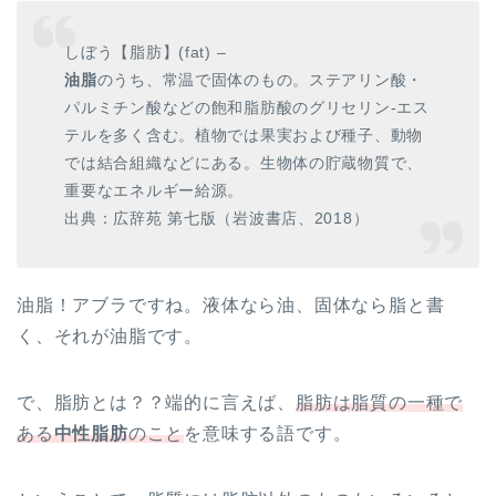
しぼう【脂肪】(fat) –
油脂
のうち、常温で固体のもの。ステアリン酸・
パルミチン酸などの飽和脂肪酸のグリセリン-エス
テルを多く含む。植物では果実および種子、動物
では結合組織などにある。生物体の貯蔵物質で、
重要なエネルギー給源。
出典：広辞苑 第七版（岩波書店、2018）
油脂！アブラですね。液体なら油、固体なら脂と書
く、それが油脂です。
で、脂肪とは？？端的に言えば、
脂肪は脂質の一種で
ある
中性脂肪
のこと
を意味する語です。