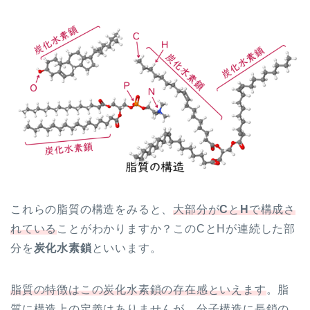
これらの脂質の構造をみると、
大部分が
C
と
H
で構成さ
れている
ことがわかりますか？このCとHが連続した部
分を
炭化水素鎖
といいます。
脂質の特徴はこの炭化水素鎖の存在感といえます
。脂
質に構造上の定義はありませんが、分子構造に長鎖の